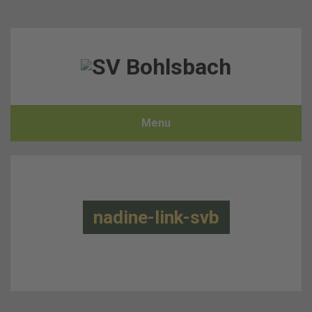
Menu
nadine-link-svb