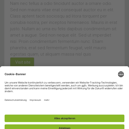
Nam nec tellus a odio tincidunt auctor a ornare odio.
Sed non mauris vitae erat consequat auctor eu in elit.
Class aptent taciti sociosqu ad litora torquent per
conubia nostra, per inceptos himenaeos. Mauris in erat
justo. Nullam ac urna eu felis dapibus condimentum sit
amet a augue. Sed non neque elit. Sed ut imperdiet
nisi. Proin condimentum fermentum nunc. Etiam
pharetra, erat sed fermentum feugiat, velit mauris
egestas quam, ut aliquam massa nisl quis
Visit site
© 2015-2026 Schützenverein Bohlsbach e.V. |
Impressum
|
Datenschutz